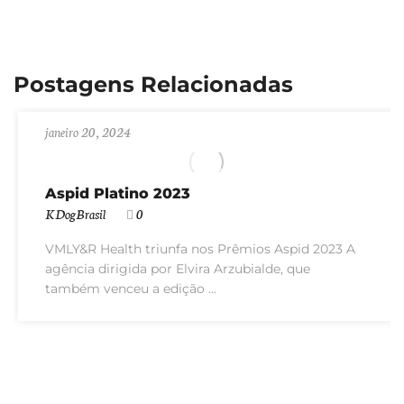
Postagens Relacionadas
janeiro 20, 2024
Aspid Platino 2023
KDogBrasil
0
VMLY&R Health triunfa nos Prêmios Aspid 2023 A
agência dirigida por Elvira Arzubialde, que
também venceu a edição ...